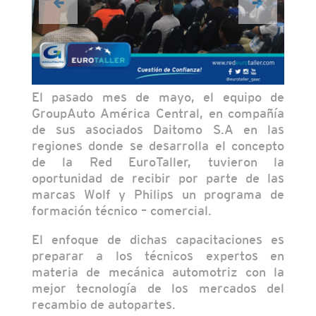
El pasado mes de mayo, el equipo de
GroupAuto América Central, en compañía
de sus asociados Daitomo S.A en las
regiones donde se desarrolla el concepto
de la Red EuroTaller, tuvieron la
oportunidad de recibir por parte de las
marcas Wolf y Philips un programa de
formación técnico – comercial.
El enfoque de dichas capacitaciones es
preparar a los técnicos expertos en
materia de mecánica automotriz con la
mejor tecnología de los mercados del
recambio de autopartes.