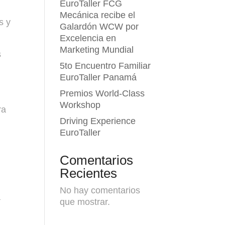
EuroTaller FCG
Mecánica recibe el
s y
Galardón WCW por
Excelencia en
Marketing Mundial
s
5to Encuentro Familiar
EuroTaller Panamá
Premios World-Class
Workshop
ra
Driving Experience
EuroTaller
Comentarios
Recientes
No hay comentarios
a
que mostrar.