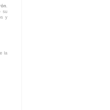
rón
.
e su
os y
e la