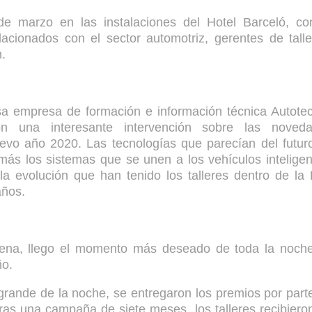
e marzo en las instalaciones del Hotel Barceló, co
acionados con el sector automotriz, gerentes de talle
.
osa empresa de formación e información técnica Autotec
on una interesante intervención sobre las noved
evo año 2020. Las tecnologías que parecían del futur
ás los sistemas que se unen a los vehículos inteligen
 evolución que han tenido los talleres dentro de la
años.
cena, llego el momento más deseado de toda la noche
ño.
grande de la noche, se entregaron los premios por part
ras una campaña de siete meses, los talleres recibiero