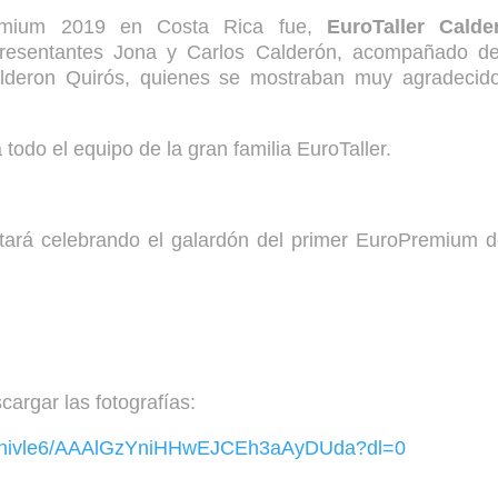
remium 2019 en Costa Rica fue,
EuroTaller Calde
epresentantes Jona y Carlos Calderón, acompañado d
alderon Quirós, quienes se mostraban muy agradecid
odo el equipo de la gran familia EuroTaller.
ará celebrando el galardón del primer EuroPremium d
scargar las fotografías:
klehivle6/AAAlGzYniHHwEJCEh3aAyDUda?dl=0