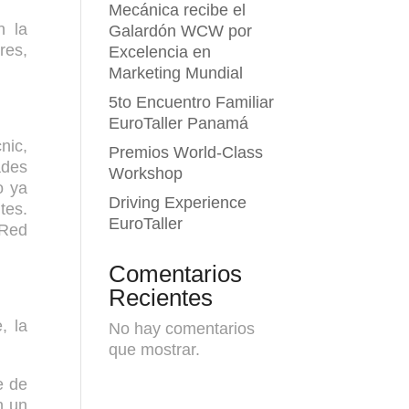
Mecánica recibe el
n la
Galardón WCW por
res,
Excelencia en
Marketing Mundial
5to Encuentro Familiar
EuroTaller Panamá
nic,
Premios World-Class
ades
Workshop
o ya
Driving Experience
tes.
EuroTaller
 Red
Comentarios
Recientes
, la
No hay comentarios
que mostrar.
e de
n un