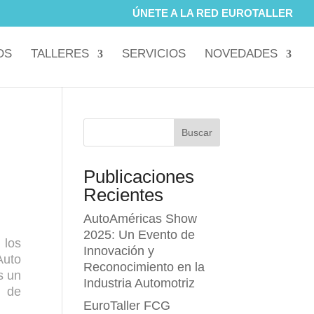
ÚNETE A LA RED EUROTALLER
OS
TALLERES
SERVICIOS
NOVEDADES
Buscar
Publicaciones
Recientes
AutoAméricas Show
2025: Un Evento de
 los
Innovación y
Auto
Reconocimiento en la
s un
Industria Automotriz
o de
EuroTaller FCG