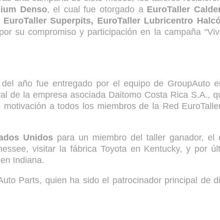
mium Denso
, el cual fue otorgado a
EuroTaller Calde
, EuroTaller Superpits, EuroTaller Lubricentro Halc
 por su compromiso y participación en la campaña “Viv
er del año fue entregado por el equipo de GroupAuto e
al de la empresa asociada Daitomo Costa Rica S.A., q
e motivación a todos los miembros de la Red EuroTalle
tados Unidos
para un miembro del taller ganador, el 
essee, visitar la fábrica Toyota en Kentucky, y por úl
 en Indiana.
to Parts, quien ha sido el patrocinador principal de d