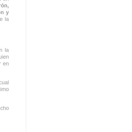
rón,
ón y
e la
n la
uien
r en
cual
timo
icho