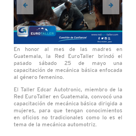
En honor al mes de las madres en
Guatemala, la Red EuroTaller brindó el
pasado sábado 25 de mayo una
capacitación de mecánica básica enfocada
al género femenino.
El Taller Edcar Autotronic, miembro de la
Red EuroTaller en Guatemala, convocó una
capacitación de mecánica básica dirigida a
mujeres, para que tengan conocimientos
en oficios no tradicionales como lo es el
tema de la mecánica automotriz.